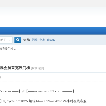
热搜:
活动
交友
discuz
帖子
搜
首充没门槛 ...
索
黎人直属会员首充没门槛
[复制链接]
层
.co m ——】✅【——w ww.xs8631.co m———】
—】钉qychunm1825 蝙蝠14—0099—342✅ 24小时在线客服