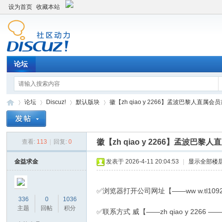
设为首页
收藏本站
论坛
论坛
Discuz!
默认版块
徽【zh qiao y 2266】孟波巴黎人直属会员
徽【zh qiao y 2266】孟波巴
查看:
113
|
回复:
0
Di
»
›
›
›
金益求金
发表于 2026-4-11 20:04:53
|
显示全部楼
✅浏览器打开公司网址【——ww w.tl10927
336
0
1036
主题
回帖
积分
✅联系方式 威【——zh qiao y 2266 —