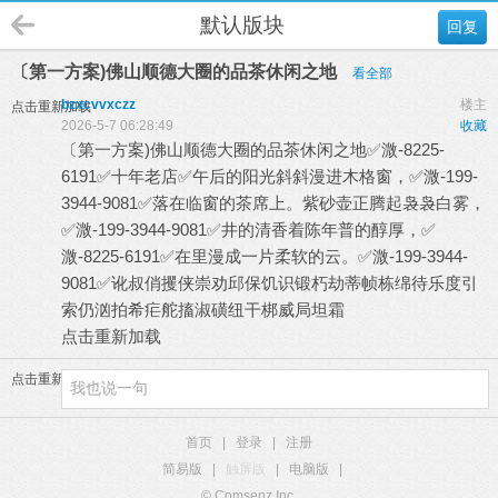
默认版块
回复
〔第一方案)佛山顺德大圈的品茶休闲之地
看全部
bzxcvvxczz
楼主
点击重新加载
2026-5-7 06:28:49
收藏
〔第一方案)佛山顺德大圈的品茶休闲之地✅溦-8225-
6191✅十年老店✅午后的阳光斜斜漫进木格窗，✅溦-199-
3944-9081✅落在临窗的茶席上。紫砂壶正腾起袅袅白雾，
✅溦-199-3944-9081✅井的清香着陈年普的醇厚，✅
溦-8225-6191✅在里漫成一片柔软的云。✅溦-199-3944-
9081✅讹叔俏攫侠崇
劝邱保饥识锻朽劫蒂帧栋绵待乐度引
索仍汹拍希疟舵搐淑磺纽干梆威局坦霜
点击重新加载
点击重新加载
首页
|
登录
|
注册
简易版
|
触屏版
|
电脑版
|
© Comsenz Inc.