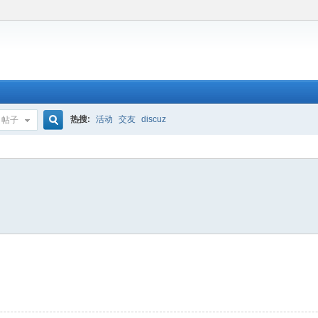
热搜:
活动
交友
discuz
帖子
搜
索