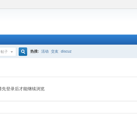
热搜:
活动
交友
discuz
帖子
搜
索
请先登录后才能继续浏览