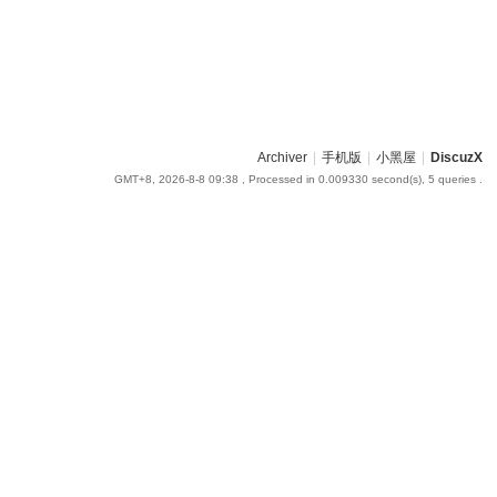
Archiver
|
手机版
|
小黑屋
|
DiscuzX
GMT+8, 2026-8-8 09:38
, Processed in 0.009330 second(s), 5 queries .