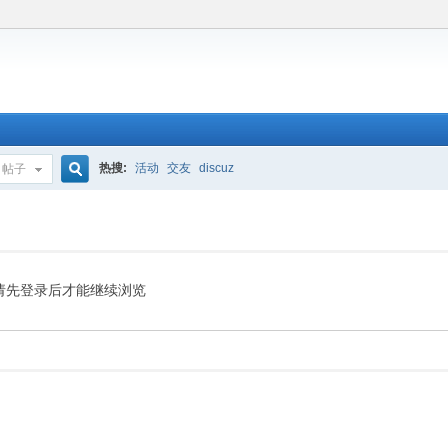
热搜:
活动
交友
discuz
帖子
搜
索
请先登录后才能继续浏览