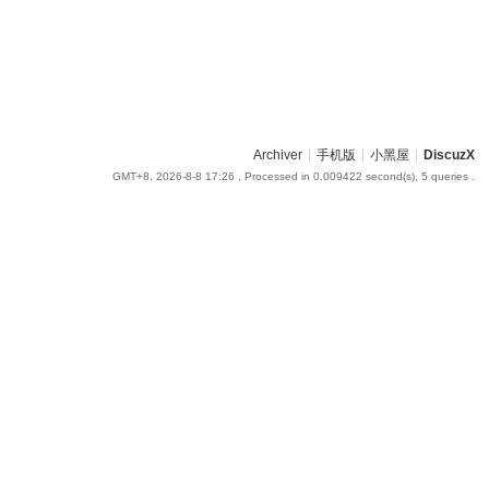
Archiver
|
手机版
|
小黑屋
|
DiscuzX
GMT+8, 2026-8-8 17:26
, Processed in 0.009422 second(s), 5 queries .